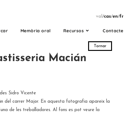
val
/
cas
/
en
/
fr
rcar
Memòria oral
Recursos
Contacte
Tornar
astisseria Macián
es Sidro Vicente
n del carrer Major. En aquesta fotografia apareix la
'una de les treballadores. Al fons es pot veure la