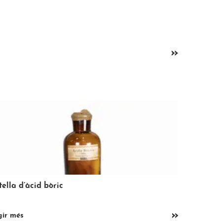
»
na fent xurros
En bicicle
»
gir més
llegir més