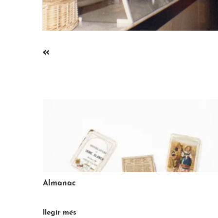
«
Balança
»
llegir més