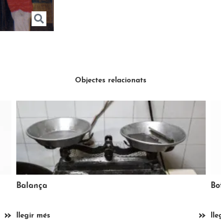
Objectes relacionats
Botella d’àcid bòric
Do
»
»
llegir més
lle