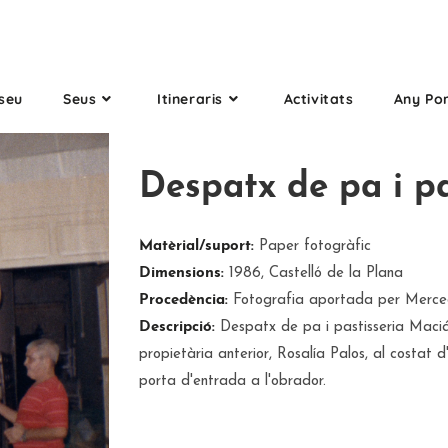
seu
Seus
Itineraris
Activitats
Any Po
Despatx de pa i p
Matèrial/suport:
Paper fotogràfic
Dimensions:
1986, Castelló de la Plana
Procedència:
Fotografia aportada per Merced
Descripció:
Despatx de pa i pastisseria Maciá
propietària anterior, Rosalía Palos, al costat d
porta d'entrada a l'obrador.