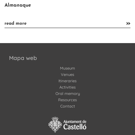
Almanaque
»
»
read more
Mapa web
Museum
Venues
Itineraries
Activities
Oral memory
Resources
Contact