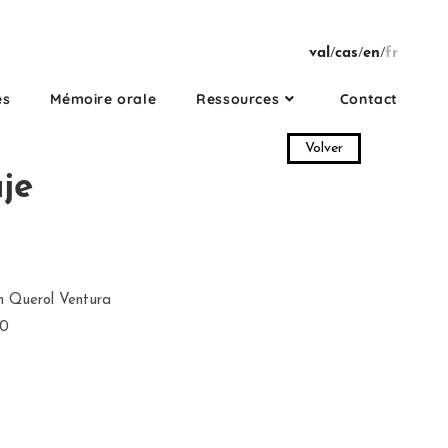
val
/
cas
/
en
/
fr
es
Mémoire orale
Ressources
Contact
Volver
je
n Querol Ventura
50