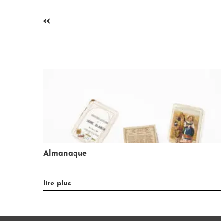
«
Balanza
»
lire plus