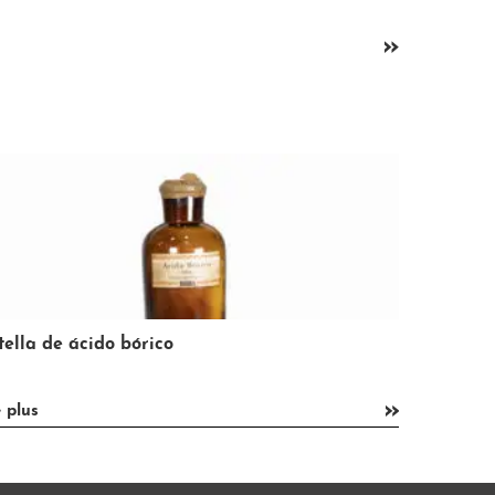
»
Despacho de pan y bollería Macián
»
lire plus