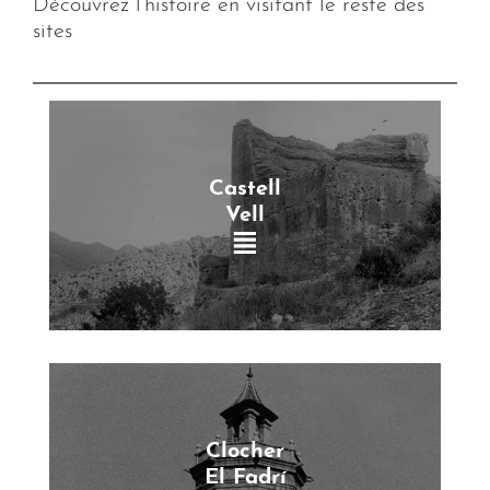
Découvrez l’histoire en visitant le reste des
sites
Castell
Vell
Clocher
El Fadrí