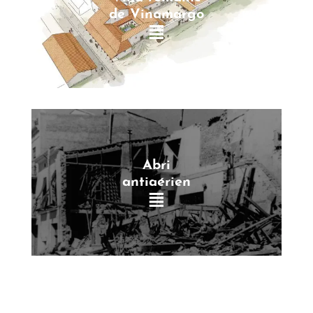
de Vinamargo
Abri
antiaérien