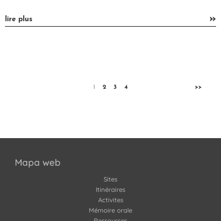
»
lire plus
1
2
3
4
>>
Mapa web
Sites
Itinéraires
Activites
Mémoire orale
Ressources