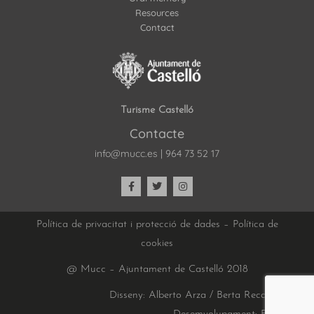
Resources
Contact
Turisme Castelló
Contacte
info@mucc.es
|
964 73 52 17
Política de privacitat i protecció de dades
–
Política de
cookies
@ Mucc – Ajuntament de Castelló 2018
Disseny: Alberto Arza / Berta Recatalá |