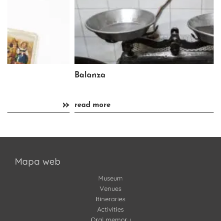
Balanza
»
»
read more
Mapa web
Museum
Venues
Itineraries
Activities
Oral memory