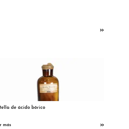
»
spacho de pan y bollería Macián
En bicicle
»
er más
leer más