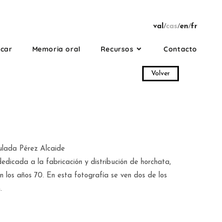
val
/
cas
/
en
/
fr
rcar
Memoria oral
Recursos
Contacto
Volver
lada Pérez Alcaide
edicada a la fabricación y distribución de horchata,
 los años 70. En esta fotografía se ven dos de los
.