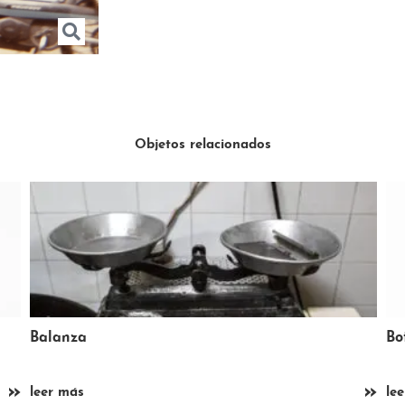
Objetos relacionados
Botella de ácido bórico
De
»
»
leer más
le