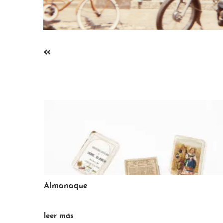
«
Balanza
»
leer más