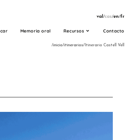
val
/
cas
/
en
/
fr
rcar
Memoria oral
Recursos
Contacto
/
inicio
/
itinerarios
/Itinerario Castell Vell