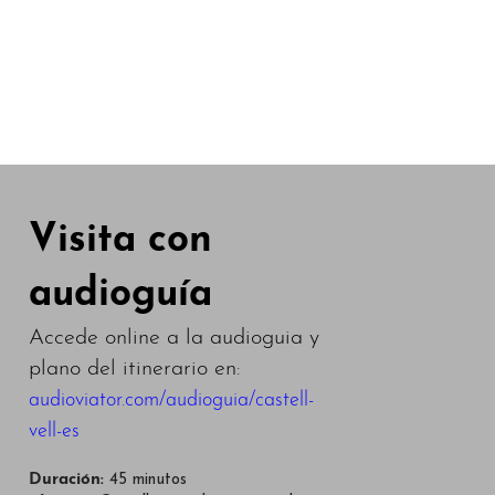
Visita con
audioguía
Accede online a la audioguia y
plano del itinerario en:
audioviator.com/audioguia/castell-
vell-es
Duración:
45 minutos