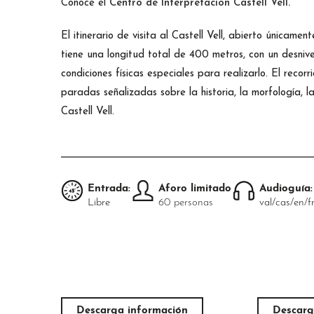
Conoce el
Centro de Interpretación Castell Vell
.
El itinerario de visita al Castell Vell, abierto únicamen
tiene una longitud total de 400 metros, con un desniv
condiciones físicas especiales para realizarlo. El recorr
paradas señalizadas sobre la historia, la morfología, la
Castell Vell.
Entrada:
Aforo limitado
Audioguía:
Libre
60 personas
val/cas/en/f
Descarga información
Descarg