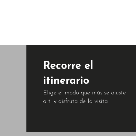
Recorre el
itinerario
Elige el modo que más se ajuste
a ti y disfruta de la visita