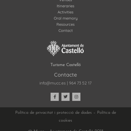
Itineraries
Activities
Oral memory
Resources
Contact
Turisme Castelló
Contacte
info@mucc.es
|
964 73 52 17
Política de privacitat i protecció de dades
–
Política de
cookies