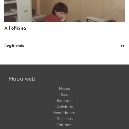
A l’oficina
»
»
llegir més
Mapa web
Museu
Seus
Itineraris
Activitats
Memòria oral
Recursos
Contacte