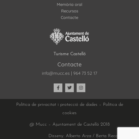
Memòria oral
Recursos
Contacte
Turisme Castelló
Contacte
info@mucc.es
|
964 73 52 17
Política de privacitat i protecció de dades
–
Política de
cookies
@ Mucc – Ajuntament de Castelló 2018
Disseny: Alberto Arza / Berta Recatalá |