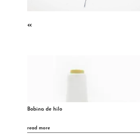
«
Fábrica de tejidos
»
read more