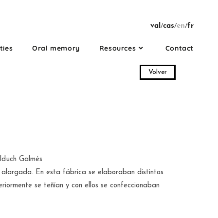
val
/
cas
/
en
/
fr
ties
Oral memory
Resources
Contact
Volver
lduch Galmés
alargada. En esta fábrica se elaboraban distintos
eriormente se teñían y con ellos se confeccionaban