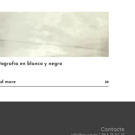
tografía en blanco y negro
Hilo
»
ad more
read more
Contacte
info@mucc.es
|
964 73 52 17