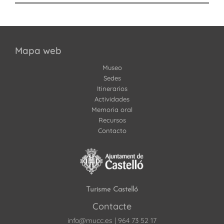
Mapa web
Museo
Sedes
Itinerarios
Actividades
Memoria oral
Recursos
Contacto
Turisme Castelló
Contacte
info@mucc.es
|
964 73 52 17