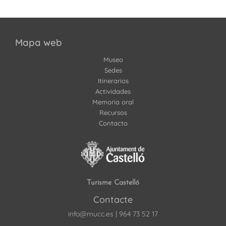
Mapa web
Museo
Sedes
Itinerarios
Actividades
Memoria oral
Recursos
Contacto
Turisme Castelló
Contacte
info@mucc.es
|
964 73 52 17