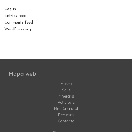
Log in
Entries feed
Comments feed
WordPress.org
Mapa web
Museu
Seus
Itineraris
Activitats
Memòria oral
Recursos
Contacte