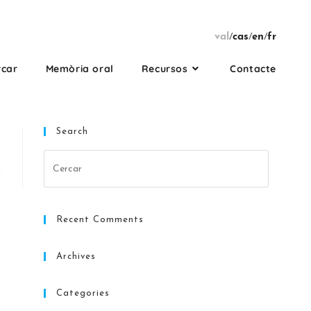
val
/
cas
/
en
/
fr
rcar
Memòria oral
Recursos
Contacte
Search
Recent Comments
Archives
Categories