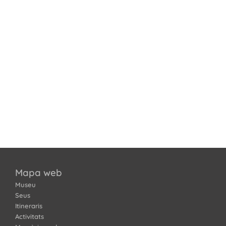
Mapa web
Museu
Seus
Itineraris
Activitats