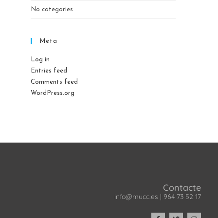
No categories
Meta
Log in
Entries feed
Comments feed
WordPress.org
Contacte
info@mucc.es
|
964 73 52 17