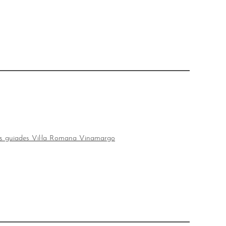
es guiades Vil·la Romana Vinamargo