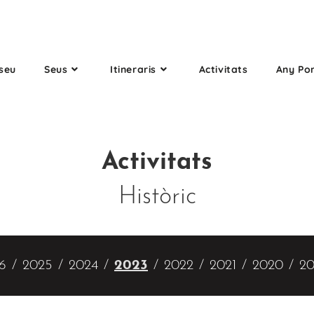
seu
Seus
Itineraris
Activitats
Any Po
Activitats
Històric
6
2025
2024
2023
2022
2021
2020
20