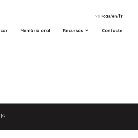
val
/
cas
/
en
/
fr
rcar
Memòria oral
Recursos
Contacte
19