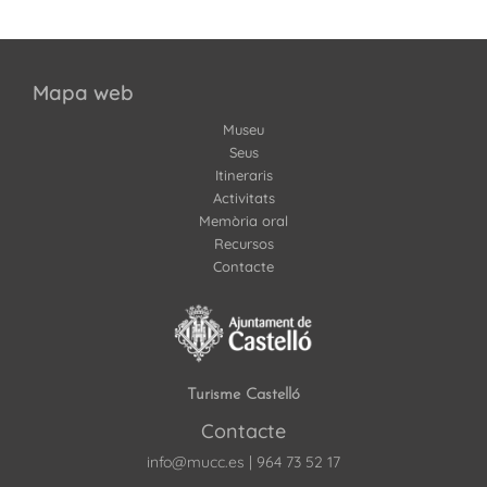
Mapa web
Museu
Seus
Itineraris
Activitats
Memòria oral
Recursos
Contacte
Turisme Castelló
Contacte
info@mucc.es
|
964 73 52 17