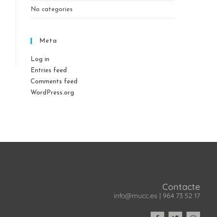
No categories
Meta
Log in
Entries feed
Comments feed
WordPress.org
Contacte
info@mucc.es
|
964 73 52 17