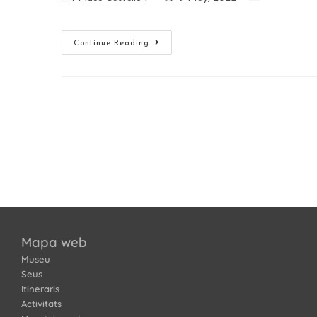
Continue Reading
Mapa web
Museu
Seus
Itineraris
Activitats