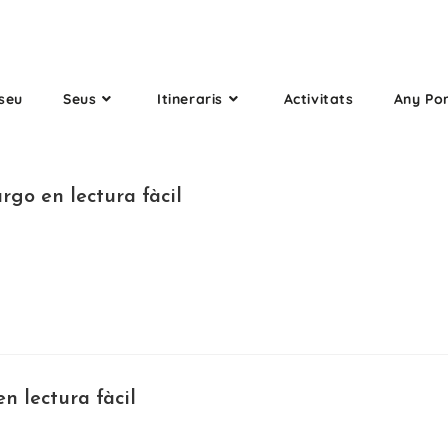
seu
Seus
Itineraris
Activitats
Any Po
rgo en lectura fàcil
en lectura fàcil