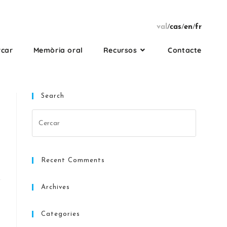
val
/
cas
/
en
/
fr
rcar
Memòria oral
Recursos
Contacte
Search
Recent Comments
Archives
Categories