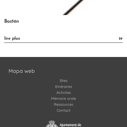
Bastón
»
»
lire plus
Mapa web
Sites
Itinéraires
Activites
Mémoire orale
Ressources
Contact