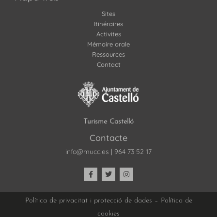
Sites
Itinéraires
Activites
Mémoire orale
Ressources
Contact
Turisme Castelló
Contacte
info@mucc.es
|
964 73 52 17
Política de privacitat i protecció de dades
–
Política de
cookies