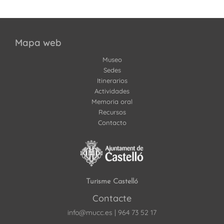
Mapa web
Museo
Sedes
Itinerarios
Actividades
Memoria oral
Recursos
Contacto
Turisme Castelló
Contacte
info@mucc.es
|
964 73 52 17