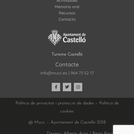
Actividades
Memoria oral
Recursos
Contacto
Turisme Castelló
Contacte
info@mucc.es
|
964 73 52 17
Política de privacitat i protecció de dades
–
Política de
cookies
@ Mucc – Ajuntament de Castelló 2018
Disseny: Alberto Arza / Berta Recatalá |