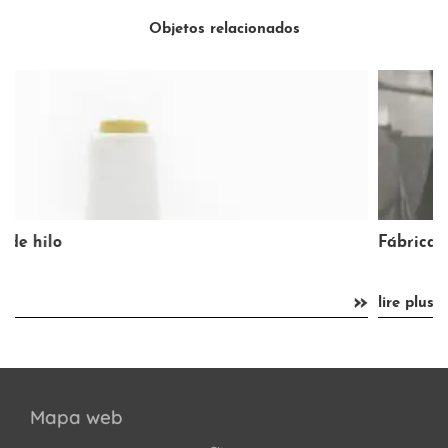
Objetos relacionados
Fábrica de tejidos
»
»
lire plus
Mapa web