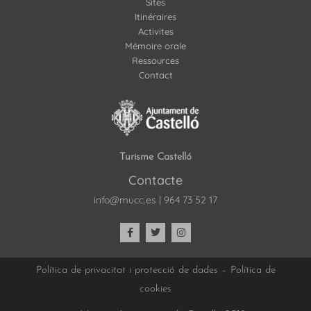
Sites
Itinéraires
Activites
Mémoire orale
Ressources
Contact
Turisme Castelló
Contacte
info@mucc.es
|
964 73 52 17
Política de privacitat i protecció de dades
–
Política de
cookies