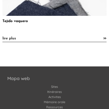
Tejido vaquero
»
lire plus
Mapa web
Sites
Itinéraires
Activites
Mémoire orale
Ressources