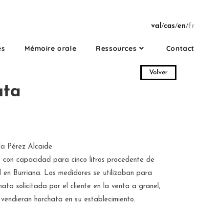
val
/
cas
/
en
/
fr
es
Mémoire orale
Ressources
Contact
Volver
ata
a Pérez Alcaide
 con capacidad para cinco litros procedente de
 en Burriana. Los medidores se utilizaban para
ata solicitada por el cliente en la venta a granel,
vendieran horchata en su establecimiento.