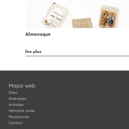
Balanza
»
lire plus
Mapa web
Sites
Itinéraires
Activites
Mémoire orale
Ressources
Contact