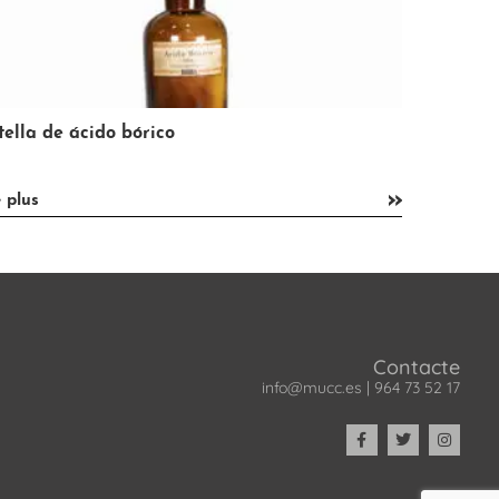
spacho de pan y bollería Macián
En bicicle
»
e plus
lire plus
Contacte
info@mucc.es
|
964 73 52 17