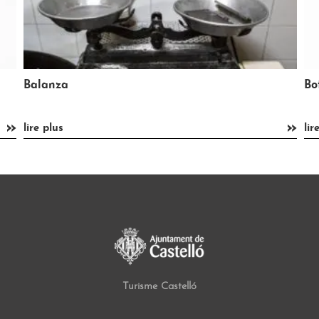
Botella de ácido bórico
De
»
»
lire plus
lir
Turisme Castelló