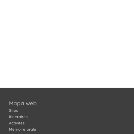
Mapa web
Sites
Itinéraires
Activites
Mémoire orale